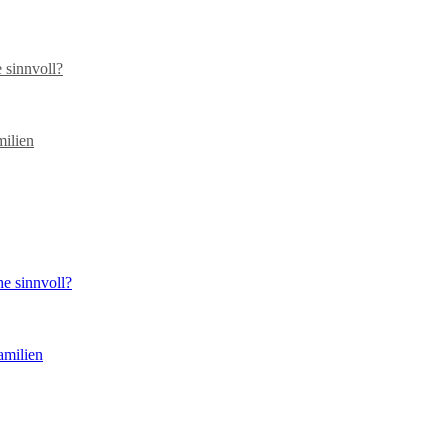
 sinnvoll?
milien
he sinnvoll?
amilien