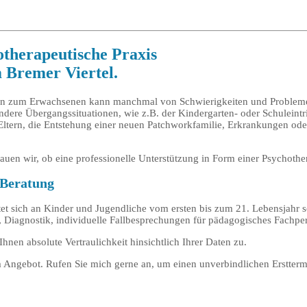
otherapeutische Praxis
m Bremer Viertel.
in zum Erwachsenen kann manchmal von Schwierigkeiten und Problemen ü
ondere Übergangssituationen, wie z.B. der Kindergarten- oder Schuleintr
Eltern, die Entstehung einer neuen Patchworkfamilie, Erkrankungen od
en wir, ob eine professionelle Unterstützung in Form einer Psychother
 Beratung
tet sich an Kinder und Jugendliche vom ersten bis zum 21. Lebensjahr 
 Diagnostik, individuelle Fallbesprechungen für pädagogisches Fachpe
hnen absolute Vertraulichkeit hinsichtlich Ihrer Daten zu.
 Angebot. Rufen Sie mich gerne an, um einen unverbindlichen Ersttermi